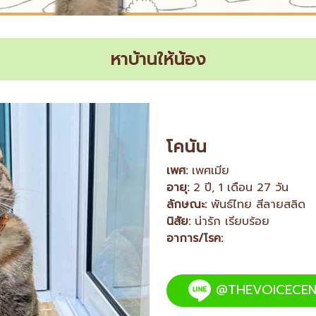
หาบ้านให้น้อง
โคนัน
เพศ:
เพศเมีย
อายุ:
2 ปี, 1 เดือน 27 วัน
ลักษณะ:
พันธ์ไทย สีลายสลิด
นิสัย:
น่ารัก เรียบร้อย
อาการ/โรค:
@THEVOICECEN