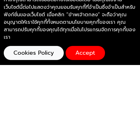
เว็บไซต์นี้ต่อไปแสดงว่าคุณยอมรับคุกกี้ที่จำเป็นซึ่งจำเป็นสำหรับ
อาคาร GlowFish (สาทร) เลขที่ 92/5 ชั้น 2 ห้อง 221
ฟังก์ชั่นของเว็บไซต์ เมื่อคลิก “ข้าพเจ้าตกลง” จะถือว่าคุณ
อาคารสาทรธานี 2 ถนนสาทรเหนือ แขวงสีลม เขตบางรัก
อนุญาตให้เราใช้คุกกี้ทั้งหมดตามนโยบายคุกกี้ของเรา คุณ
จังหวัดกรุงเทพมหานคร 10500
สามารถปรับคุกกี้ของคุณได้ทุกเมื่อในโปรแกรมจัดการคุกกี้ของ
โทรศัพท์ : 098-878-8477
เรา
@thevoicecenter
The Voice (เสียงจากเรา)
Cookies Policy
Accept
Thevoicefoundation
Thevoicefoundation.eng
Soulmateby_thevoice(สำหรับหาบ้าน)
Thevoicecharityshop (สำหรับขายสินค้า)
Thevoicefoundation.org