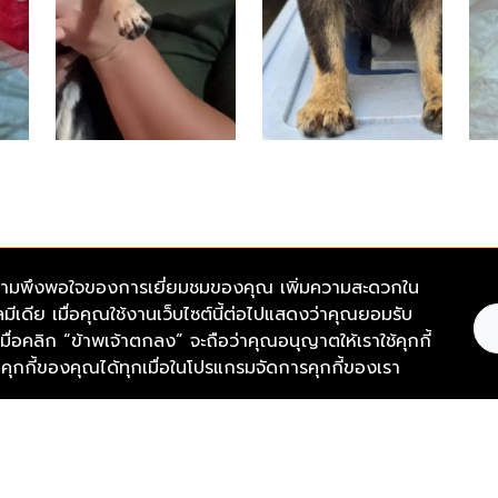
และความพึงพอใจของการเยี่ยมชมของคุณ เพิ่มความสะดวกใน
มีเดีย เมื่อคุณใช้งานเว็บไซต์นี้ต่อไปแสดงว่าคุณยอมรับ
์ เมื่อคลิก “ข้าพเจ้าตกลง” จะถือว่าคุณอนุญาตให้เราใช้คุกกี้
Thevoi
ง 221 อาคารสาทรธานี 2 ถนนสาทร
กกี้ของคุณได้ทุกเมื่อในโปรแกรมจัดการคุกกี้ของเรา
นคร 10500
Thevoic
Soulmat
เรา)
Thevoic