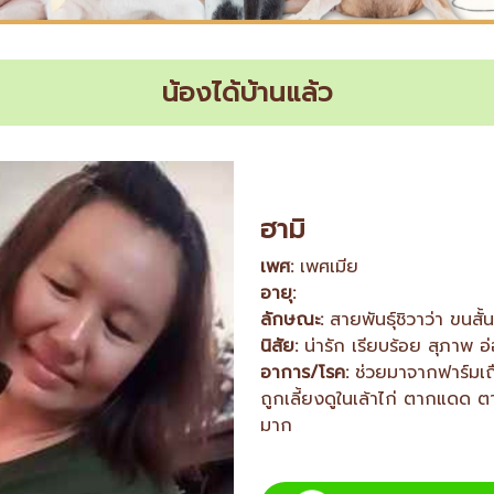
น้องได้บ้านแล้ว
ฮามิ
เพศ:
เพศเมีย
อายุ:
ลักษณะ:
สายพันธุ์ชิวาว่า ขนสั
นิสัย:
น่ารัก เรียบร้อย สุภาพ 
อาการ/โรค:
ช่วยมาจากฟาร์มเถื
ถูกเลี้ยงดูในเล้าไก่ ตากแดด 
มาก