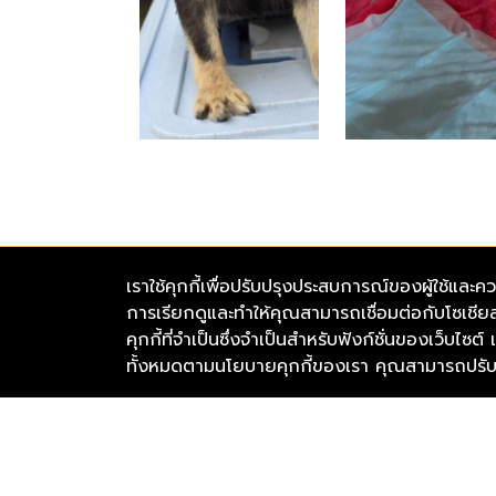
เราใช้คุกกี้เพื่อปรับปรุงประสบการณ์ของผู้ใช้
การเรียกดูและทำให้คุณสามารถเชื่อมต่อกับโซเชียล
มูลนิธิเดอะวอยซ์ (เสียงจากเรา)
คุกกี้ที่จำเป็นซึ่งจำเป็นสำหรับฟังก์ชั่นของเว็บไซต
อาคาร GlowFish (สาทร) เลขที่ 92/5 ชั้น 2 ห้อ
ทั้งหมดตามนโยบายคุกกี้ของเรา คุณสามารถปรับคุ
เหนือ แขวงสีลม เขตบางรัก จังหวัดกรุงเทพมหา
โทรศัพท์ : 098-878-8477
@thevoicecenter
The Voice (เสียงจาก