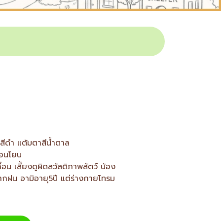
้นสีดำ แต้มตาสีน้ำตาล
อ่อนโยน
่อน เลี้ยงดูผิดสวัสดิภาพสัตว์ น้อง
ตากฝน อามิอายุ5ปี แต่ร่างกายโทรม