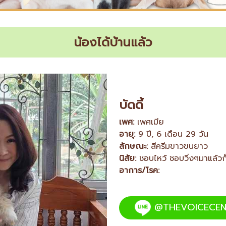
น้องได้บ้านแล้ว
บัดดี้
เพศ:
เพศเมีย
อายุ:
9 ปี, 6 เดือน 29 วัน
ลักษณะ:
สีครีมขาวขนยาว
นิสัย:
ชอบไหว้ ชอบวิ่งๆมาแล้วก็
อาการ/โรค:
@THEVOICECEN