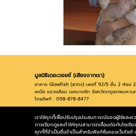
มูลนิธิเดอะวอยซ์ (เสียงจากเรา)
อาคาร GlowFish (สาทร) เลขที่ 92/5 ชั้น 2 ห้อ
เหนือ แขวงสีลม เขตบางรัก จังหวัดกรุงเทพมหา
โทรศัพท์ : 098-878-8477
@thevoicecenter
The Voice (เสียงจาก
เราใช้คุกกี้เพื่อปรับปรุงประสบการณ์ของผู้ใช้
TERMS & CONDITIONS
การเรียกดูและทำให้คุณสามารถเชื่อมต่อกับโซเชียล
คุกกี้ที่จำเป็นซึ่งจำเป็นสำหรับฟังก์ชั่นของเว็บไซต