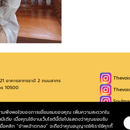
Thevoi
ง 221 อาคารสาทรธานี 2 ถนนสาทร
นคร 10500
Thevoic
Soulmat
เรา)
และความพึงพอใจของการเยี่ยมชมของคุณ เพิ่มความสะดวกใน
Thevoic
มีเดีย เมื่อคุณใช้งานเว็บไซต์นี้ต่อไปแสดงว่าคุณยอมรับ
Thevoic
์ เมื่อคลิก “ข้าพเจ้าตกลง” จะถือว่าคุณอนุญาตให้เราใช้คุกกี้