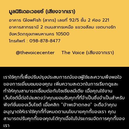
มูลนิธิเดอะวอยซ์ (เสียงจากเรา)
อาคาร GlowFish (สาทร) เลขที่ 92/5 ชั้น 2 ห้อง 221
อาคารสาทรธานี 2 ถนนสาทรเหนือ แขวงสีลม เขตบางรัก
จังหวัดกรุงเทพมหานคร 10500
โทรศัพท์ : 098-878-8477
@thevoicecenter
The Voice (เสียงจากเรา)
Thevoicefoundation
เราใช้คุกกี้เพื่อปรับปรุงประสบการณ์ของผู้ใช้และความพึงพอใจ
ของการเยี่ยมชมของคุณ เพิ่มความสะดวกในการเรียกดูและ
Thevoicefoundation.eng
ทำให้คุณสามารถเชื่อมต่อกับโซเชียลมีเดีย เมื่อคุณใช้งาน
เว็บไซต์นี้ต่อไปแสดงว่าคุณยอมรับคุกกี้ที่จำเป็นซึ่งจำเป็นสำหรับ
Soulmateby_thevoice(สำหรับหาบ้าน)
ฟังก์ชั่นของเว็บไซต์ เมื่อคลิก “ข้าพเจ้าตกลง” จะถือว่าคุณ
Thevoicecharityshop (สำหรับขายสินค้า)
อนุญาตให้เราใช้คุกกี้ทั้งหมดตามนโยบายคุกกี้ของเรา คุณ
สามารถปรับคุกกี้ของคุณได้ทุกเมื่อในโปรแกรมจัดการคุกกี้ของ
Thevoicefoundation.org
เรา