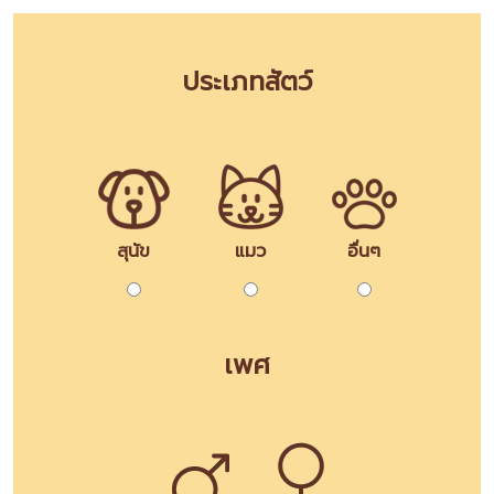
ประเภทสัตว์
สุนัข
แมว
อื่นๆ
เพศ