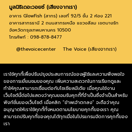
มูลนิธิเดอะวอยซ์ (เสียงจากเรา)
อาคาร GlowFish (สาทร) เลขที่ 92/5 ชั้น 2 ห้อง 221
อาคารสาทรธานี 2 ถนนสาทรเหนือ แขวงสีลม เขตบางรัก
จังหวัดกรุงเทพมหานคร 10500
โทรศัพท์ : 098-878-8477
@thevoicecenter
The Voice (เสียงจากเรา)
Thevoicefoundation
เราใช้คุกกี้เพื่อปรับปรุงประสบการณ์ของผู้ใช้และความพึงพอใจ
ของการเยี่ยมชมของคุณ เพิ่มความสะดวกในการเรียกดูและ
Thevoicefoundation.eng
ทำให้คุณสามารถเชื่อมต่อกับโซเชียลมีเดีย เมื่อคุณใช้งาน
เว็บไซต์นี้ต่อไปแสดงว่าคุณยอมรับคุกกี้ที่จำเป็นซึ่งจำเป็นสำหรับ
Soulmateby_thevoice(สำหรับหาบ้าน)
ฟังก์ชั่นของเว็บไซต์ เมื่อคลิก “ข้าพเจ้าตกลง” จะถือว่าคุณ
Thevoicecharityshop (สำหรับขายสินค้า)
อนุญาตให้เราใช้คุกกี้ทั้งหมดตามนโยบายคุกกี้ของเรา คุณ
สามารถปรับคุกกี้ของคุณได้ทุกเมื่อในโปรแกรมจัดการคุกกี้ของ
Thevoicefoundation.org
เรา