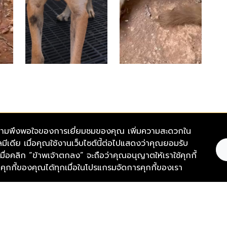
และความพึงพอใจของการเยี่ยมชมของคุณ เพิ่มความสะดวกใน
มีเดีย เมื่อคุณใช้งานเว็บไซต์นี้ต่อไปแสดงว่าคุณยอมรับ
์ เมื่อคลิก “ข้าพเจ้าตกลง” จะถือว่าคุณอนุญาตให้เราใช้คุกกี้
Thevoi
ง 221 อาคารสาทรธานี 2 ถนนสาทร
กกี้ของคุณได้ทุกเมื่อในโปรแกรมจัดการคุกกี้ของเรา
นคร 10500
Thevoic
Soulmat
เรา)
Thevoic