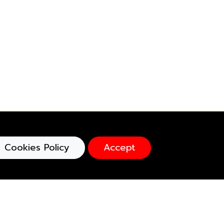
Cookies Policy
Accept
cefoundation
efoundation.eng
eby_thevoice(สำหรับหาบ้าน)
echarityshop (สำหรับขายสินค้า)