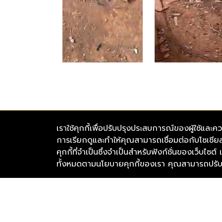
เราใช้คุกกี้เพื่อปรับปรุงประสบการณ์ของผู้ใช้
การเรียกดูและทำให้คุณสามารถเชื่อมต่อกับโซเชียล
มูลนิธิเดอะวอยซ์ (เสียงจากเรา)
คุกกี้ที่จำเป็นซึ่งจำเป็นสำหรับฟังก์ชั่นของเว็บไซต
อาคาร GlowFish (สาทร) เลขที่ 92/5 ชั้น 2 ห้อ
ทั้งหมดตามนโยบายคุกกี้ของเรา คุณสามารถปรับคุ
เหนือ แขวงสีลม เขตบางรัก จังหวัดกรุงเทพมหา
โทรศัพท์ : 098-878-8477
@thevoicecenter
The Voice (เสียงจาก