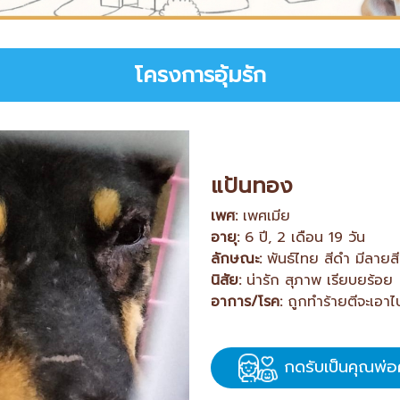
โครงการอุ้มรัก
แป้นทอง
เพศ:
เพศเมีย
อายุ:
6 ปี, 2 เดือน 19 วัน
ลักษณะ:
พันธ์ไทย สีดำ มีลายส
นิสัย:
น่ารัก สุภาพ เรียบยร้อย
อาการ/โรค:
ถูกทำร้ายตีจะเอา
กดรับเป็นคุณพ่อ