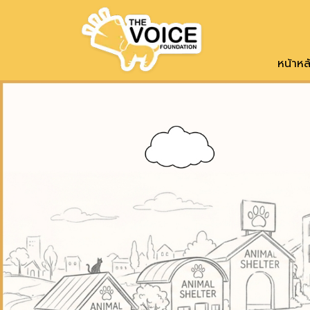
โครงการอุ้มรัก
หน้าหล