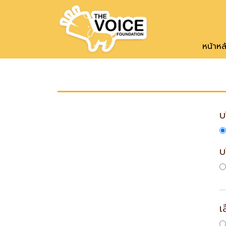
หน้าหล
บ
บ
เ