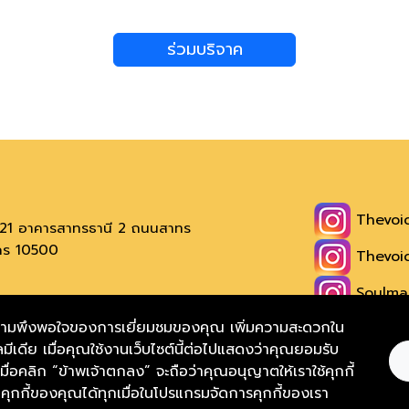
ร่วมบริจาค
Thevoi
ง 221 อาคารสาทรธานี 2 ถนนสาทร
นคร 10500
Thevoic
Soulmat
เรา)
และความพึงพอใจของการเยี่ยมชมของคุณ เพิ่มความสะดวกใน
Thevoic
มีเดีย เมื่อคุณใช้งานเว็บไซต์นี้ต่อไปแสดงว่าคุณยอมรับ
Thevoic
์ เมื่อคลิก “ข้าพเจ้าตกลง” จะถือว่าคุณอนุญาตให้เราใช้คุกกี้
กกี้ของคุณได้ทุกเมื่อในโปรแกรมจัดการคุกกี้ของเรา