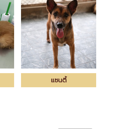
แซนตี้