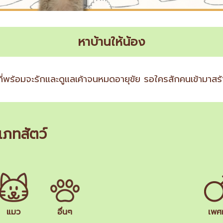
หาบ้านให้น้อง
่พร้อมจะรักและดูแลเค้าจนหมดอายุขัย รอใครสักคนเข้ามาสร้าง
เภทสัตว์
แมว
อื่นๆ
เพศผ