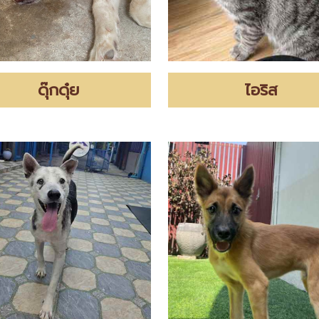
ดุ๊กดุ๋ย
ไอริส