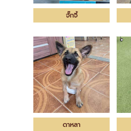
จั๊กจี้
ดาหลา