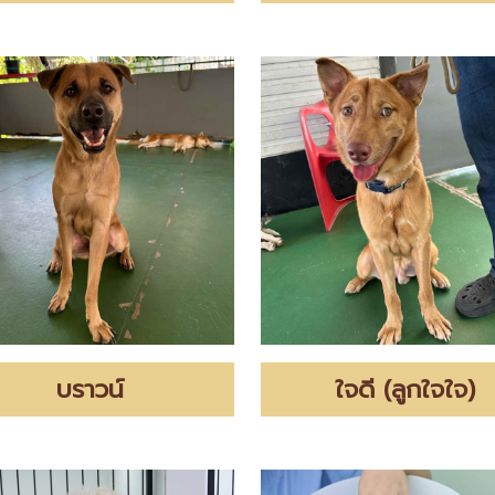
บราวน์
ใจดี (ลูกใจใจ)