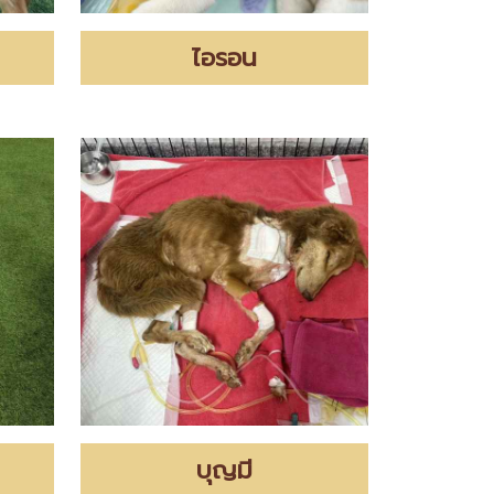
ไอรอน
บุญมี