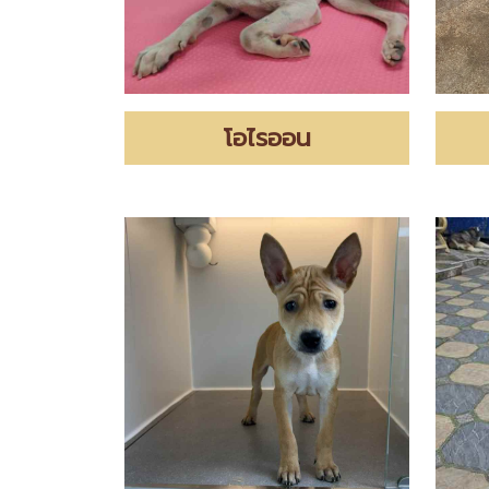
โอไรออน