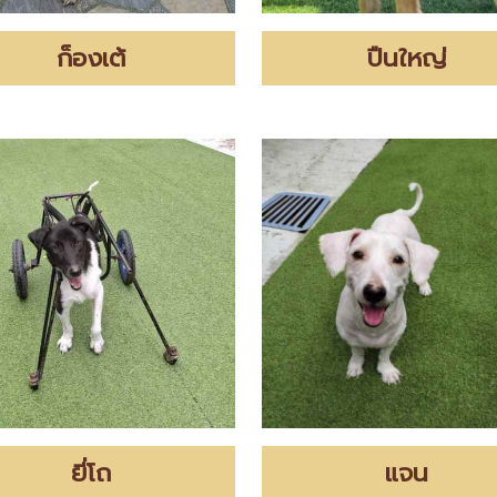
ก็องเต้
ปืนใหญ่
ยี่โถ
แจน