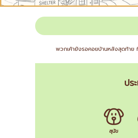
พวกเค้ายังรอคอยบ้านหลังสุดท้าย ที
ประ
สุนัข